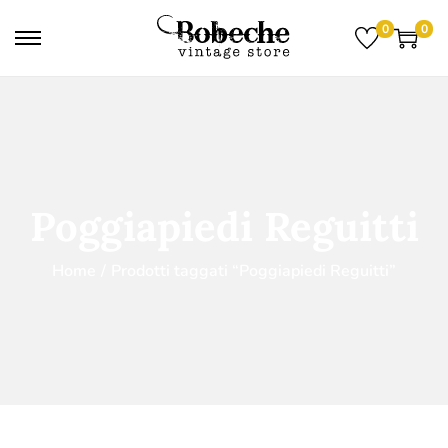
0
0
Poggiapiedi Reguitti
Home
/
Prodotti taggati “Poggiapiedi Reguitti”