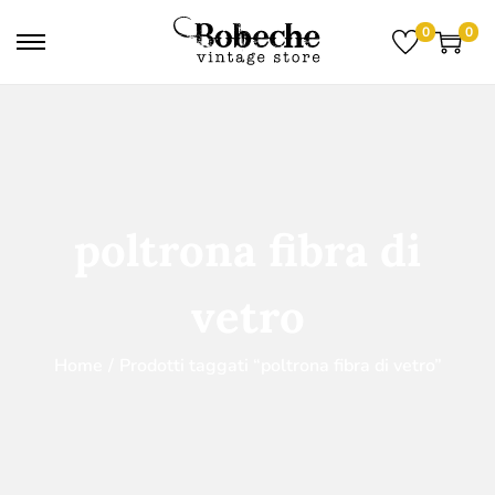
0
0
poltrona fibra di
vetro
Home
/
Prodotti taggati “poltrona fibra di vetro”