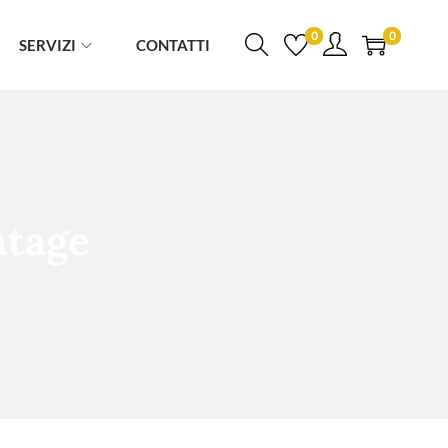
0
0
SERVIZI
CONTATTI
ntage