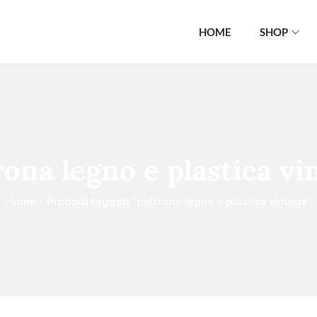
HOME
SHOP
rona legno e plastica vi
Home
/
Prodotti taggati “poltrona legno e plastica vintage”