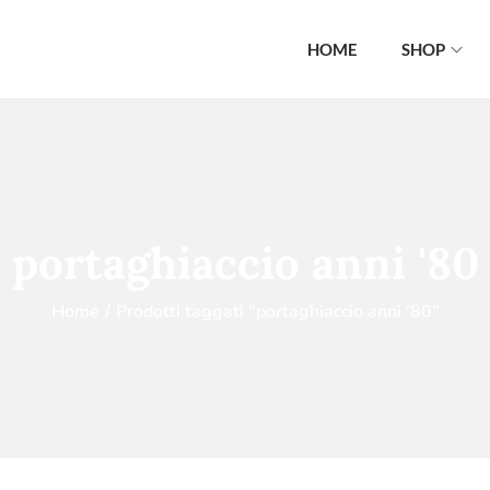
HOME
SHOP
portaghiaccio anni '80
Home
/
Prodotti taggati “portaghiaccio anni '80”