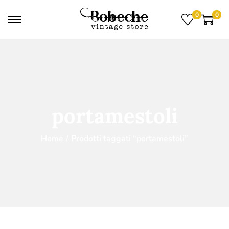
0
0
portamestoli
Home
/
Prodotti taggati “portamestoli”