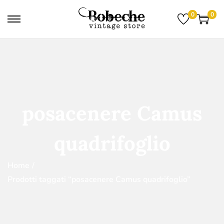
0
0
posacenere Camus
quadrifoglio
Home
/
Prodotti taggati “posacenere Camus quadrifoglio”