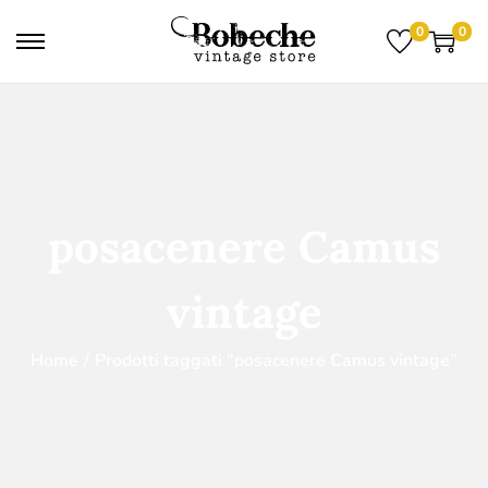
0
0
posacenere Camus
vintage
Home
/
Prodotti taggati “posacenere Camus vintage”