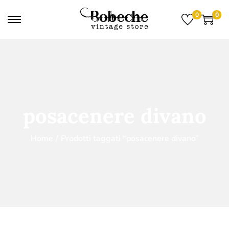
0
0
posacenere divano
Home
/
Prodotti taggati “posacenere divano”