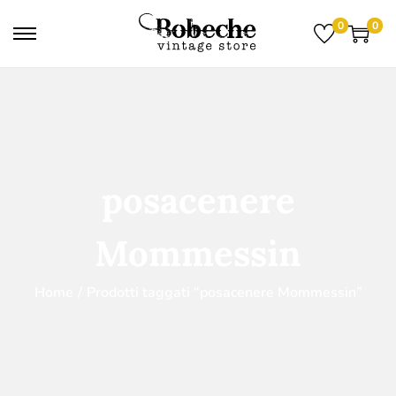
0
0
posacenere
Mommessin
Home
/
Prodotti taggati “posacenere Mommessin”