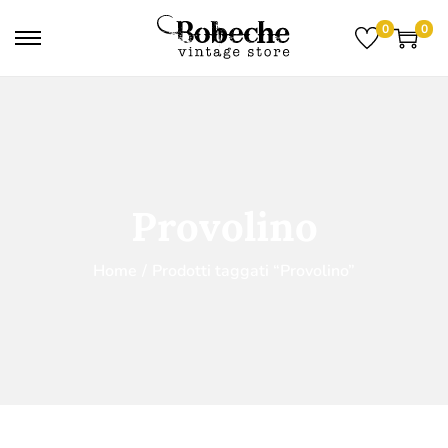
0
0
Provolino
Home
/
Prodotti taggati “Provolino”