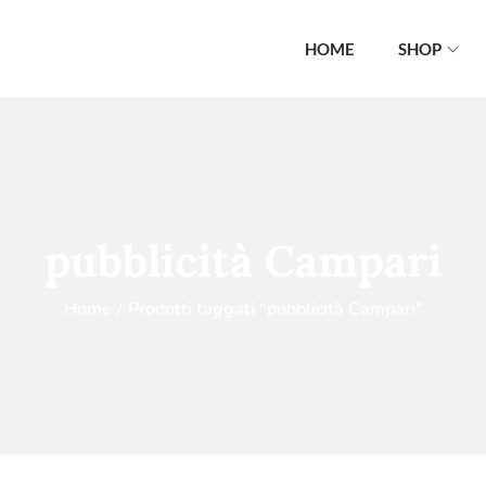
HOME
SHOP
pubblicità Campari
Home
/
Prodotti taggati “pubblicità Campari”