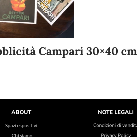
blicità Campari 30×40 cm 
ABOUT
NOTE LEGALI
Condizioni di vendit
Spazi espositivi
Privacy Policy
Chi siamo