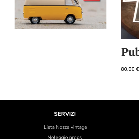
Pub
80,00
€
SERVIZI
Lista Nozze vintage
Noleggio props