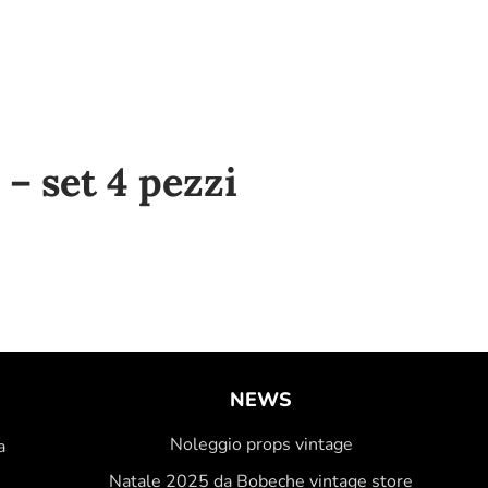
– set 4 pezzi
NEWS
Noleggio props vintage
a
Natale 2025 da Bobeche vintage store