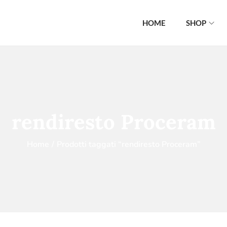
HOME
SHOP
rendiresto Proceram
Home
/
Prodotti taggati “rendiresto Proceram”