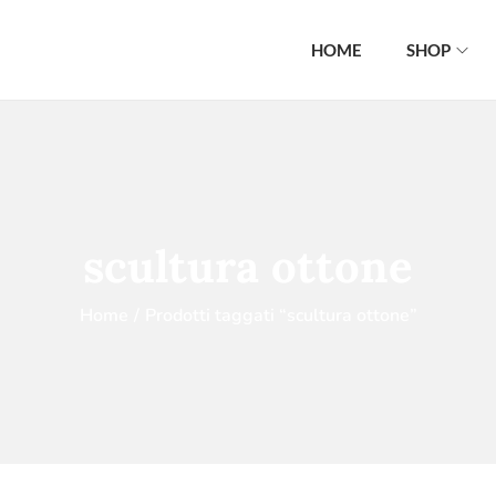
HOME
SHOP
scultura ottone
Home
/
Prodotti taggati “scultura ottone”