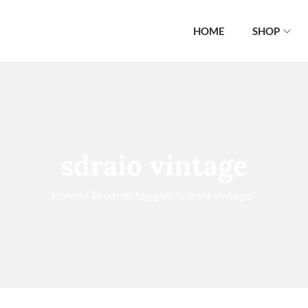
HOME
SHOP
sdraio vintage
Home
/
Prodotti taggati “sdraio vintage”