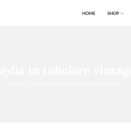
HOME
SHOP
sedia in tubolare vintag
Home
/
Prodotti taggati “sedia in tubolare vintage”