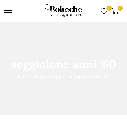
0
0
seggiolone anni '60
Home
/
Prodotti taggati “seggiolone anni '60”