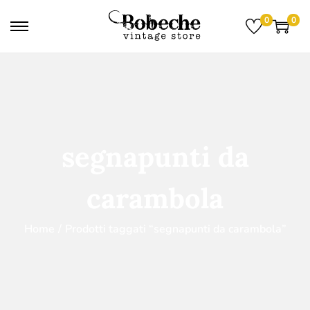
0
0
segnapunti da
carambola
Home
/
Prodotti taggati “segnapunti da carambola”