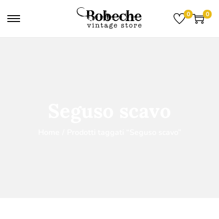
0
0
Seguso scavo
Home
/
Prodotti taggati “Seguso scavo”