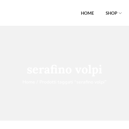
HOME
SHOP
serafino volpi
Home
/
Prodotti taggati “serafino volpi”