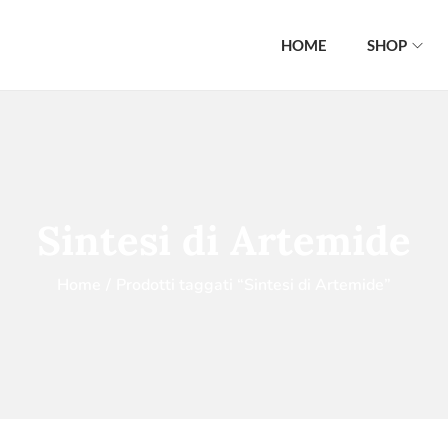
HOME
SHOP
Sintesi di Artemide
Home
/
Prodotti taggati “Sintesi di Artemide”