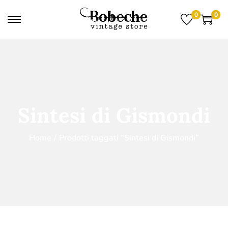
0
0
Sintesi di Gismondi
Home
/
Prodotti taggati “Sintesi di Gismondi”