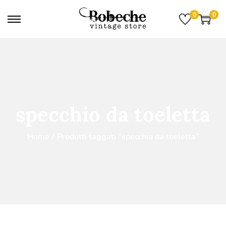
0
0
specchio da toeletta
Home
/
Prodotti taggati “specchio da toeletta”