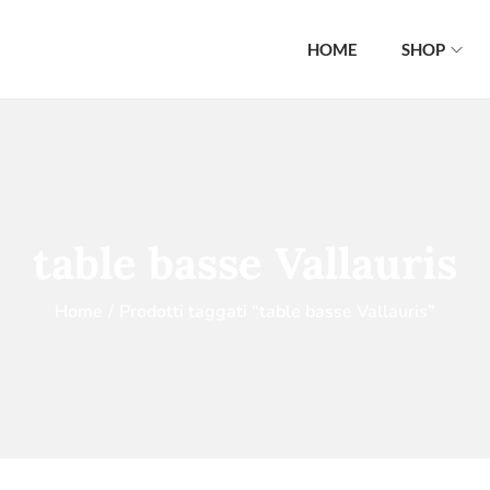
HOME
SHOP
table basse Vallauris
Home
/
Prodotti taggati “table basse Vallauris”