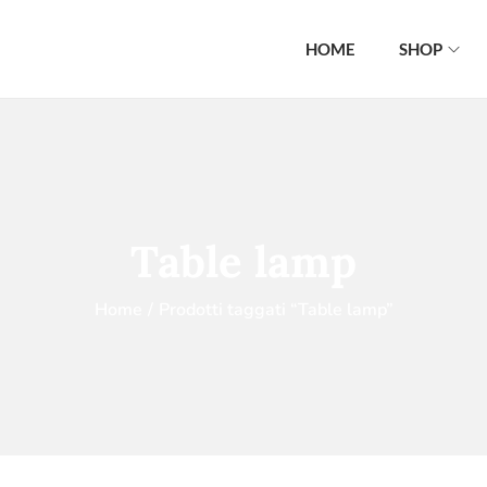
HOME
SHOP
Table lamp
Home
/
Prodotti taggati “Table lamp”