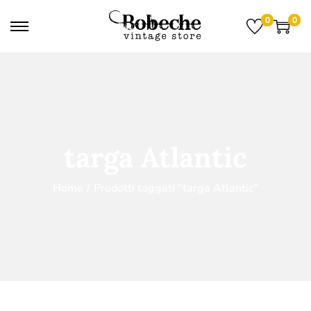
0
0
targa Atlantic
Home
/
Prodotti taggati “targa Atlantic”