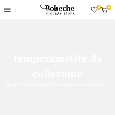
0
0
temperamatite da
collezione
Home
/
Prodotti taggati “temperamatite da collezione”