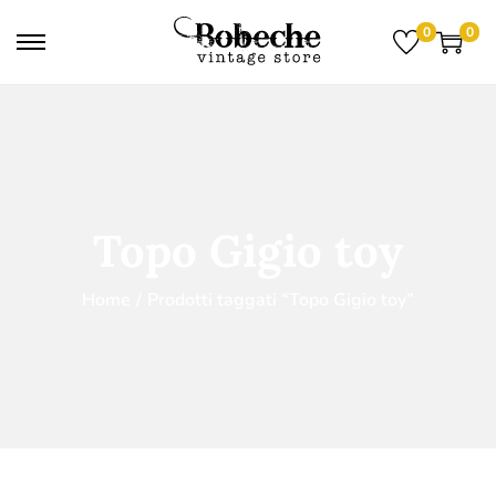
0
0
Topo Gigio toy
Home
/
Prodotti taggati “Topo Gigio toy”