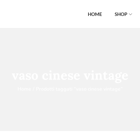
HOME
SHOP
vaso cinese vintage
Home
/
Prodotti taggati “vaso cinese vintage”