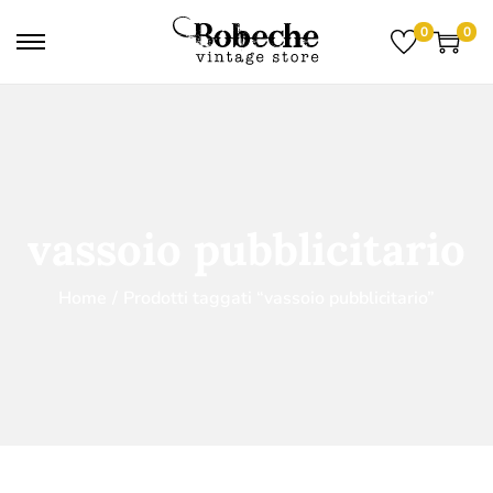
0
0
vassoio pubblicitario
Home
/
Prodotti taggati “vassoio pubblicitario”