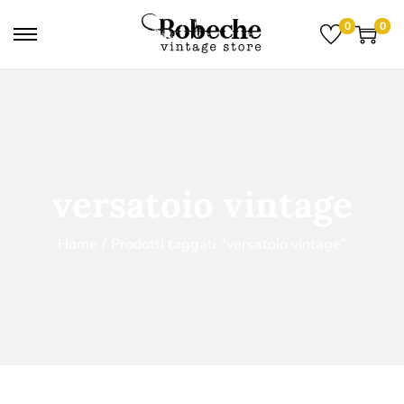
0
0
versatoio vintage
Home
/
Prodotti taggati “versatoio vintage”