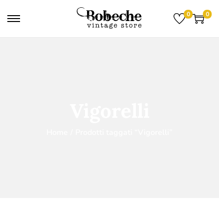
0
0
Vigorelli
Home
/
Prodotti taggati “Vigorelli”