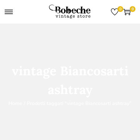
0
0
vintage Biancosarti
ashtray
Home
/
Prodotti taggati “vintage Biancosarti ashtray”