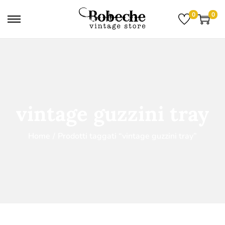
0
0
vintage guzzini tray
Home
/
Prodotti taggati “vintage guzzini tray”