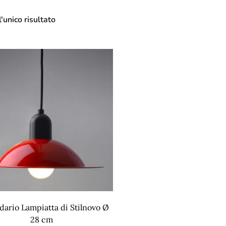
'unico risultato
ario Lampiatta di Stilnovo Ø
28 cm