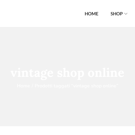
HOME
SHOP
vintage shop online
Home
/
Prodotti taggati “vintage shop online”