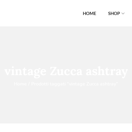
HOME
SHOP
vintage Zucca ashtray
Home
/
Prodotti taggati “vintage Zucca ashtray”