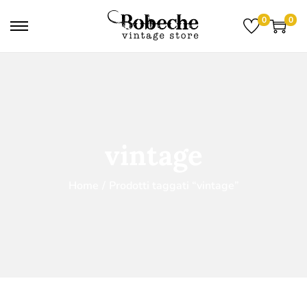
0
0
vintage
Home
/
Prodotti taggati “vintage”