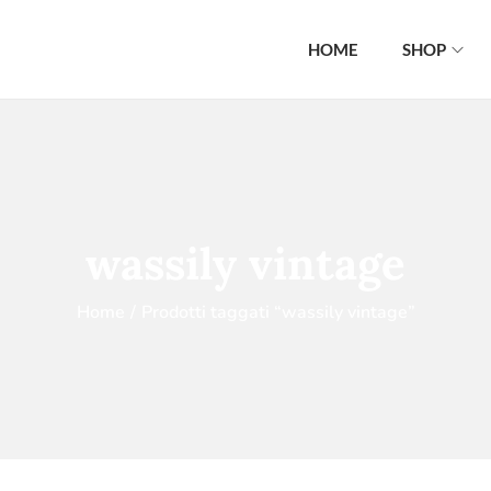
HOME
SHOP
wassily vintage
Home
/
Prodotti taggati “wassily vintage”