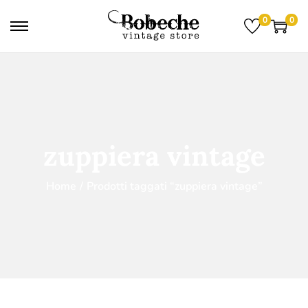
0
0
zuppiera vintage
Home
/
Prodotti taggati “zuppiera vintage”