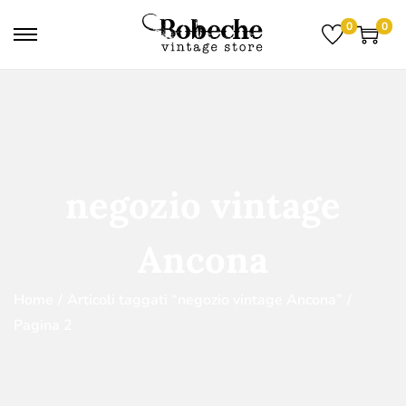
0
0
negozio vintage
Ancona
Home
/
Articoli taggati “negozio vintage Ancona”
/
Pagina 2