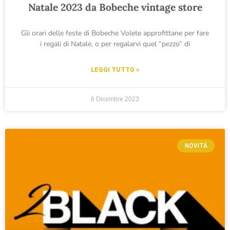
Natale 2023 da Bobeche vintage store
Gli orari delle feste di Bobeche Volete approfittane per fare
i regali di Natale, o per regalarvi quel “pezzo” di
LEGGI TUTTO »
6 Dicembre 2023
NOVITÀ