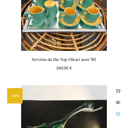
Servizio da the Naj-Oleari anni ’80
160,00
€
-15%