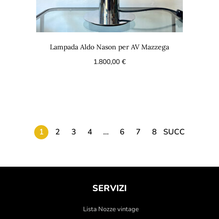
Lampada Aldo Nason per AV Mazzega
1.800,00
€
1
2
3
4
…
6
7
8
SUCC
SERVIZI
Lista Nozze vintage