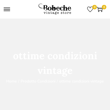
0
0
ottime condizioni
vintage
Home
/
Prodotto Condizioni
/
ottime condizioni vintage