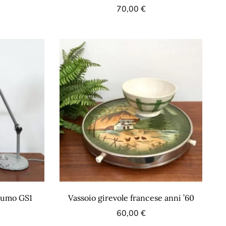
70,00
€
Jumo GS1
Vassoio girevole francese anni ’60
60,00
€