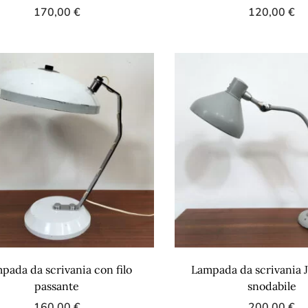
170,00
€
120,00
€
pada da scrivania con filo
Lampada da scrivania 
passante
snodabile
160,00
€
200,00
€