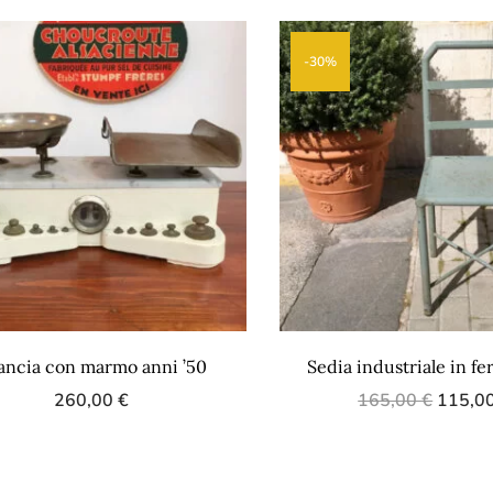
-30%
lancia con marmo anni ’50
Sedia industriale in fe
260,00
€
165,00
€
115,0