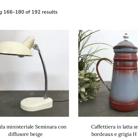
ng
166
–
180
of 192 results
a ministeriale Seminara con
Caffettiera in latta s
diffusore beige
bordeaux e grigia H