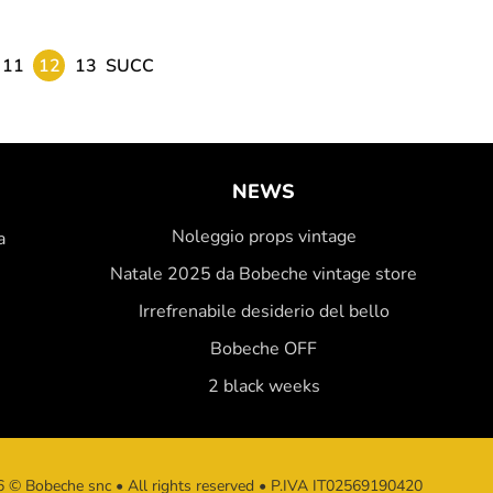
11
12
13
SUCC
NEWS
Noleggio props vintage
a
Natale 2025 da Bobeche vintage store
Irrefrenabile desiderio del bello
Bobeche OFF
2 black weeks
 © Bobeche snc • All rights reserved • P.IVA IT02569190420