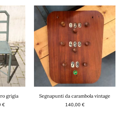
rro grigia
Segnapunti da carambola vintage
0
€
140,00
€