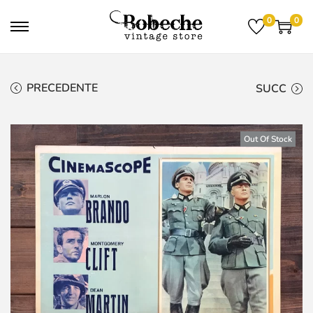
0
0
PRECEDENTE
SUCC
Out Of Stock