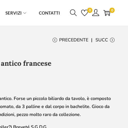
0
0
SERVIZI
CONTATTI
PRECEDENTE
SUCC
 antico francese
antico. Forse un piccolo biliardo da tavolo, è composto
ato, da 3 palline e dal corpo in bachelite. Gioco da
dizioni, pezzo molto raro da collezione.
er?) Breveté S.G.D.G.