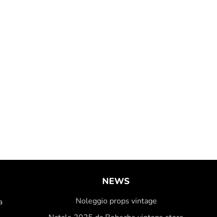
NEWS
Noleggio props vintage
a