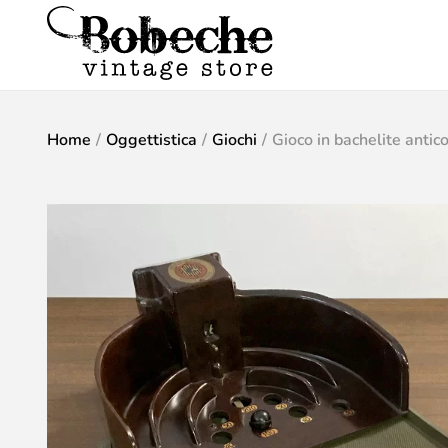
Home
/
Oggettistica
/
Giochi
/
Gioco in bachelite antic