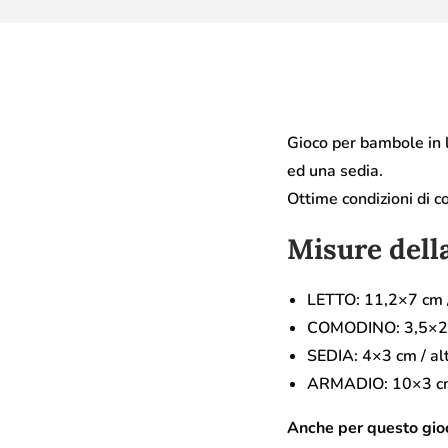
Gioco per bambole in 
ed una sedia.
Ottime condizioni di c
Misure dell
LETTO: 11,2×7 cm /
COMODINO: 3,5×2,5
SEDIA: 4×3 cm / al
ARMADIO: 10×3 cm 
Anche per questo gioc