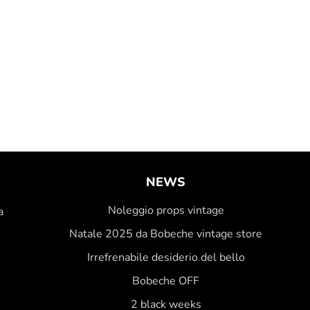
NEWS
Noleggio props vintage
a
Natale 2025 da Bobeche vintage store
Irrefrenabile desiderio del bello
Bobeche OFF
2 black weeks