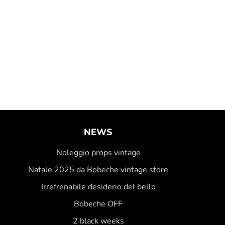
NEWS
Noleggio props vintage
Natale 2025 da Bobeche vintage store
Irrefrenabile desiderio del bello
Bobeche OFF
2 black weeks