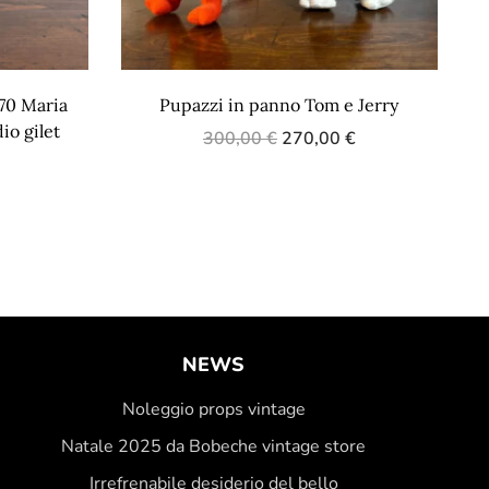
’70 Maria
Pupazzi in panno Tom e Jerry
io gilet
300,00
€
270,00
€
NEWS
Noleggio props vintage
Natale 2025 da Bobeche vintage store
Irrefrenabile desiderio del bello