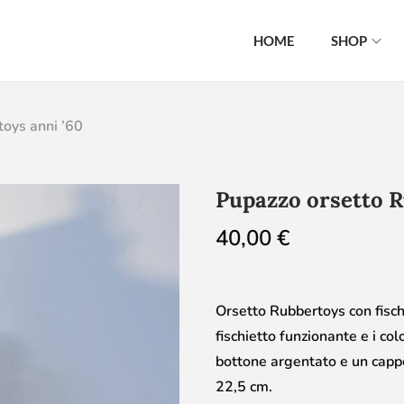
HOME
SHOP
toys anni ’60
Pupazzo orsetto R
40,00
€
Orsetto Rubbertoys con fisch
fischietto funzionante e i col
bottone argentato e un cappe
22,5 cm.