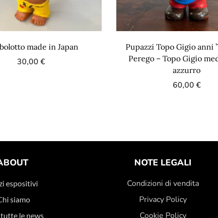
olotto made in Japan
Pupazzi Topo Gigio anni 
Perego – Topo Gigio med
30,00
€
azzurro
60,00
€
ABOUT
NOTE LEGALI
Condizioni di vendita
i espositivi
Privacy Policy
Chi siamo
Cookie Policy
 tutte le news