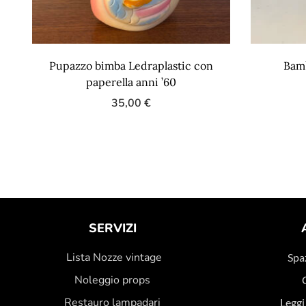
Pupazzo bimba Ledraplastic con
Bamb
paperella anni ’60
35,00
€
SERVIZI
Lista Nozze vintage
Spaz
Noleggio props
Restauro lampadari
Leggi