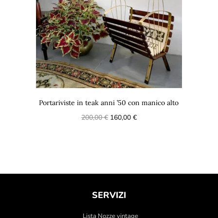
Portariviste in teak anni ’50 con manico alto
200,00
€
160,00
€
SERVIZI
Lista Nozze vintage