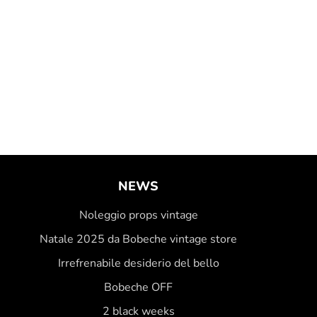
NEWS
Noleggio props vintage
Natale 2025 da Bobeche vintage store
Irrefrenabile desiderio del bello
Bobeche OFF
2 black weeks