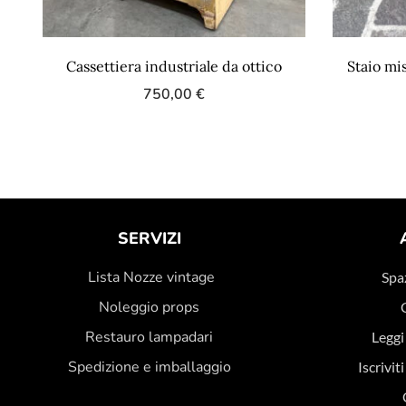
Cassettiera industriale da ottico
Staio mi
750,00
€
SERVIZI
Lista Nozze vintage
Spaz
Noleggio props
Restauro lampadari
Leggi
Spedizione e imballaggio
Iscrivit