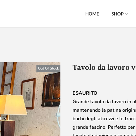
HOME
SHOP
Tavolo da lavoro v
Out Of Stock
ESAURITO
Grande tavolo da lavoro in ol
mantenendo la patina original
buchi degli attrezzi e le trac
grande fascino. Perfetto per
tavolo da riunione o come ba