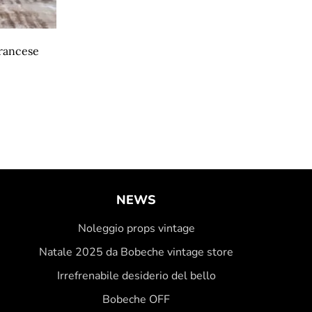
francese
NEWS
Noleggio props vintage
Natale 2025 da Bobeche vintage store
Irrefrenabile desiderio del bello
Bobeche OFF