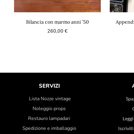
Bilancia con marmo anni ’50
Appendia
260,00
€
SERVIZI
Lista Nozze vintage
Spaz
Noleggio props
Restauro lampadari
Leggi
Spedizione e imballaggio
Iscrivit