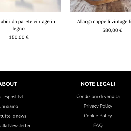
biti da parete vintage in
Allarga cappelli vintage 
legno
580,00
€
150,00
€
ABOUT
NOTE LEGALI
Condizioni di vendita
i espositivi
Privacy Policy
Chi siamo
Cookie Policy
 tutte le news
FAQ
i alla Newsletter