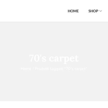
HOME
SHOP
70's carpet
Home
/
Prodotti taggati “70's carpet”